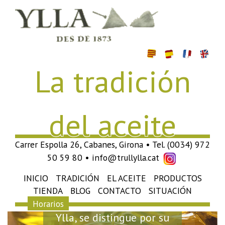
La tradición
del aceite
Carrer Espolla 26, Cabanes, Girona • Tel. (0034) 972
50 59 80 • info@trullylla.cat
INICIO
TRADICIÓN
EL ACEITE
PRODUCTOS
Elaboramos en nuestro
TIENDA
BLOG
CONTACTO
SITUACIÓN
propio molino, de aceite
Horarios
Ylla, se distingue por su