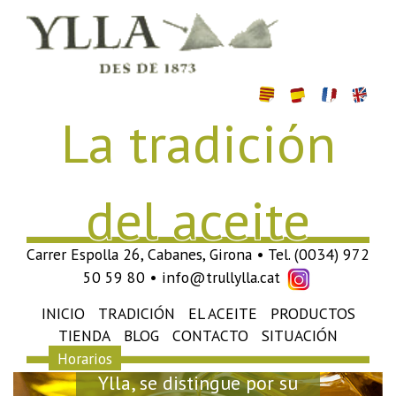
La tradición
del aceite
Carrer Espolla 26, Cabanes, Girona • Tel. (0034) 972
50 59 80 • info@trullylla.cat
INICIO
TRADICIÓN
EL ACEITE
PRODUCTOS
Elaboramos en nuestro
TIENDA
BLOG
CONTACTO
SITUACIÓN
propio molino, de aceite
Horarios
Ylla, se distingue por su