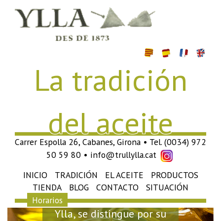
La tradición
del aceite
Carrer Espolla 26, Cabanes, Girona • Tel. (0034) 972
50 59 80 • info@trullylla.cat
INICIO
TRADICIÓN
EL ACEITE
PRODUCTOS
Elaboramos en nuestro
TIENDA
BLOG
CONTACTO
SITUACIÓN
propio molino, de aceite
Horarios
Ylla, se distingue por su